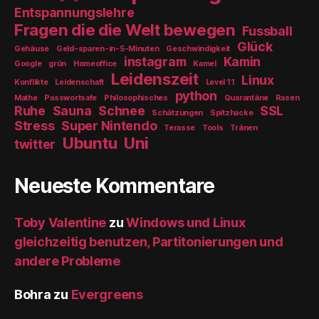
Entspannungslehre
Fragen die die Welt bewegen
Fussball
Glück
Gehäuse
Geld-sparen-in-5-Minuten
Geschwindigkeit
instagram
Kamin
Google
grün
Homeoffice
Kamel
Leidenszeit
Linux
Konflikte
Leidenschaft
Level 11
python
Mathe
Passwortsafe
Philosophisches
Quarantäne
Rasen
Ruhe
Sauna
Schnee
SSL
Schätzungen
Spitzhacke
Stress
Super Nintendo
Terasse
Tools
Tränen
Ubuntu
Uni
twitter
Neueste Kommentare
Toby Valentine
zu
Windows und Linux
gleichzeitig benutzen, Partitonierungen und
andere Probleme
Bohra
zu
Evergreens