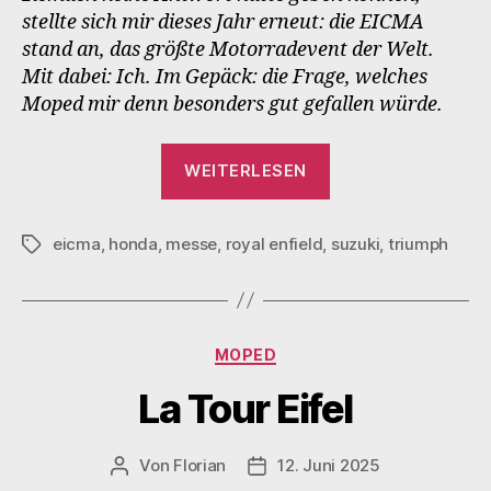
stellte sich mir dieses Jahr erneut: die EICMA
stand an, das größte Motorradevent der Welt.
Mit dabei: Ich. Im Gepäck: die Frage, welches
Moped mir denn besonders gut gefallen würde.
„EICMA
WEITERLESEN
2025
Shortlist“
eicma
,
honda
,
messe
,
royal enfield
,
suzuki
,
triumph
Schlagwörter
Kategorien
MOPED
La Tour Eifel
Von
Florian
12. Juni 2025
Beitragsautor
Veröffentlichungsdatum