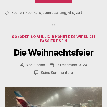
Kochkurs“
kochen
,
kochkurs
,
überraschung
,
vhs
,
zeit
Schlagwörter
Kategorien
SO (ODER SO ÄHNLICH) KÖNNTE ES WIRKLICH
PASSIERT SEIN
Die Weihnachtsfeier
Von
Florian
9. Dezember 2024
Beitragsautor
Veröffentlichungsdatum
zu
Keine Kommentare
Die
Weihnachtsfeier