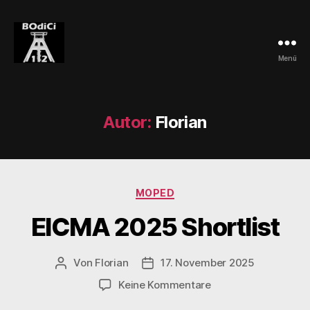
Menü
BOdiCi
Autor:
Florian
Kategorien
MOPED
EICMA 2025 Shortlist
Von
Florian
17. November 2025
Beitragsautor
Veröffentlichungsdatum
zu
Keine Kommentare
EICMA