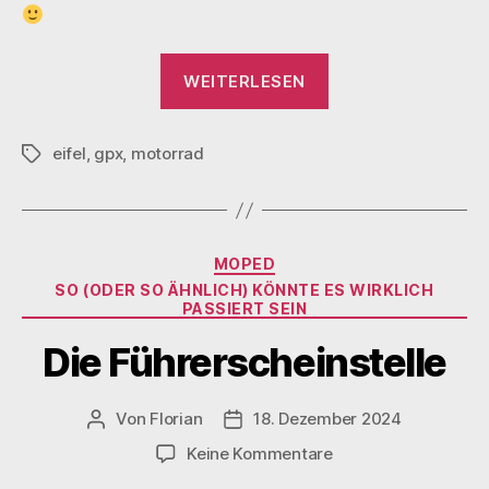
„La
WEITERLESEN
Tour
Eifel“
eifel
,
gpx
,
motorrad
Schlagwörter
Kategorien
MOPED
SO (ODER SO ÄHNLICH) KÖNNTE ES WIRKLICH
PASSIERT SEIN
Die Führerscheinstelle
Von
Florian
18. Dezember 2024
Beitragsautor
Veröffentlichungsdatum
zu
Keine Kommentare
Die