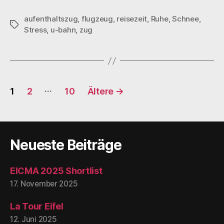
aufenthaltszug
,
flugzeug
,
reisezeit
,
Ruhe
,
Schnee
,
Schlagwörter
Stress
,
u-bahn
,
zug
Seitennummerierung
…
1
2
10
Ältere
→
der
Beiträge
Neueste Beiträge
EICMA 2025 Shortlist
17. November 2025
La Tour Eifel
12. Juni 2025