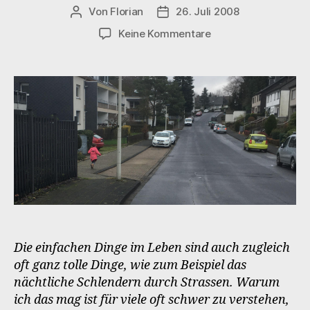
Von
Florian
26. Juli 2008
Beitragsautor
Veröffentlichungsdatum
zu
Keine Kommentare
Dinge,
die
toll
sind
(Teil
1):
Schlendern
durch
Strassen
Die einfachen Dinge im Leben sind auch zugleich
oft ganz tolle Dinge, wie zum Beispiel das
nächtliche Schlendern durch Strassen. Warum
ich das mag ist für viele oft schwer zu verstehen,