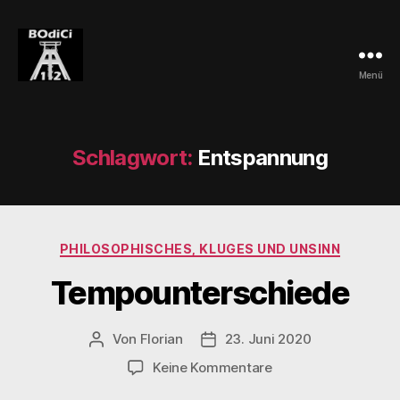
Menü
BOdiCi
Schlagwort:
Entspannung
Kategorien
PHILOSOPHISCHES, KLUGES UND UNSINN
Tempounterschiede
Von
Florian
23. Juni 2020
Beitragsautor
Veröffentlichungsdatum
zu
Keine Kommentare
Tempounterschiede