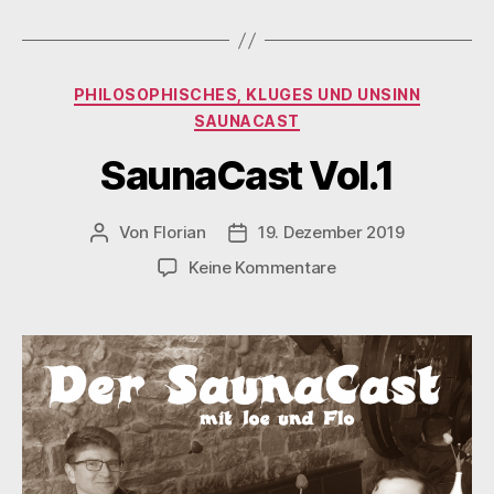
Kategorien
PHILOSOPHISCHES, KLUGES UND UNSINN
SAUNACAST
SaunaCast Vol.1
Von
Florian
19. Dezember 2019
Beitragsautor
Veröffentlichungsdatum
zu
Keine Kommentare
SaunaCast
Vol.1