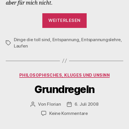
aber für mich nicht.
„Dinge,
WEITERLESEN
die
toll
Dinge die toll sind
,
Entspannung
,
Entspannungslehre
sind
,
Schlagwörter
Laufen
(Teil
1):
Schlendern
durch
Kategorien
PHILOSOPHISCHES, KLUGES UND UNSINN
Strassen“
Grundregeln
Von
Florian
6. Juli 2008
Beitragsautor
Veröffentlichungsdatum
zu
Keine Kommentare
Grundregeln