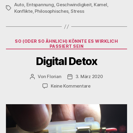
Auto
,
Entspannung
,
Geschwindigkeit
,
Kamel
,
Schlagwörter
Konflikte
,
Philosophisches
,
Stress
Kategorien
SO (ODER SO ÄHNLICH) KÖNNTE ES WIRKLICH
PASSIERT SEIN
Digital Detox
Von
Florian
3. März 2020
Beitragsautor
Veröffentlichungsdatum
zu
Keine Kommentare
Digital
Detox