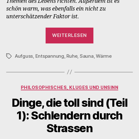
Themen des Lebens richten. Außerdem ist es
schön warm, was ebenfalls ein nicht zu
unterschätzender Faktor ist.
„SaunaCast
WEITERLESEN
Vol.1“
Aufguss
,
Entspannung
,
Ruhe
,
Sauna
,
Wärme
Schlagwörter
Kategorien
PHILOSOPHISCHES, KLUGES UND UNSINN
Dinge, die toll sind (Teil
1): Schlendern durch
Strassen