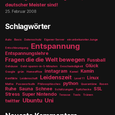
deutscher Meister sind!
25. Februar 2008
Schlagwörter
Auto
Basic
Datenschutz
Eigener Server
ein unbekannter Junge
Entspannung
Entschleunigung
Entspannungslehre
Fragen die die Welt bewegen
Fussball
Glück
Gehäuse
Geld-sparen-in-5-Minuten
Geschwindigkeit
instagram
Kamin
Google
grün
Homeoffice
Kamel
Leidenszeit
Linux
Konflikte
Leidenschaft
Level 11
python
Mathe
Passwortsafe
Philosophisches
Quarantäne
Rasen
Ruhe
Sauna
Schnee
SSL
Schätzungen
Spitzhacke
Stress
Super Nintendo
Terasse
Tools
Tränen
Ubuntu
Uni
twitter