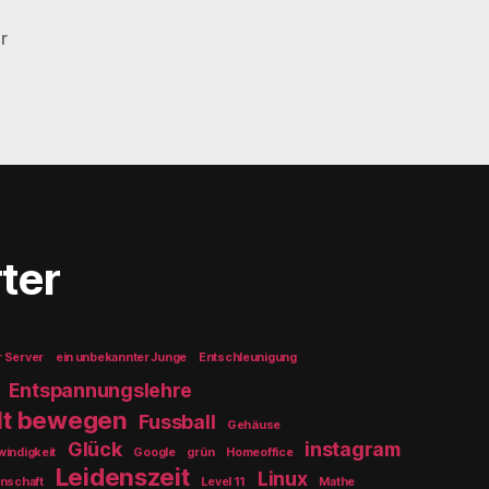
r
ter
r Server
ein unbekannter Junge
Entschleunigung
Entspannungslehre
elt bewegen
Fussball
Gehäuse
Glück
instagram
indigkeit
Google
grün
Homeoffice
Leidenszeit
Linux
nschaft
Level 11
Mathe