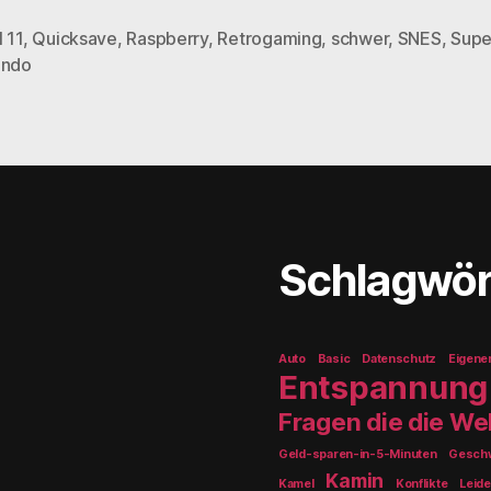
 11
,
Quicksave
,
Raspberry
,
Retrogaming
,
schwer
,
SNES
,
Supe
rter
endo
Schlagwör
Auto
Basic
Datenschutz
Eigene
Entspannung
Fragen die die W
Geld-sparen-in-5-Minuten
Geschw
Kamin
Kamel
Konflikte
Leide