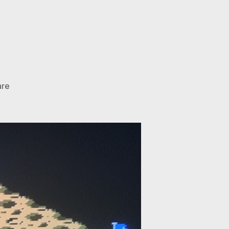
zu
are
Retrogaming