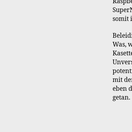
Raspbe
SuperN
somit 
Beleid
Was, w
Kasett
Unvers
potent
mit de
eben d
getan.