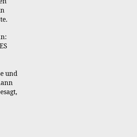
nen
hn
te.
an:
NES
se und
dann
esagt,
“