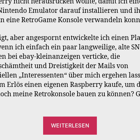
rry nicht herausrücken wollte, damit ich ei
intendo Emulator darauf installieren und i
in eine RetroGame Konsole verwandeln konn
igt, aber angespornt entwickelte ich einen Pl
enn ich einfach ein paar langweilige, alte S
en bei ebay-kleinanzeigen verticke, die
chämtheit und Dreistigkeit der Mails von
iellen „Interessenten“ über mich ergehen las
m Erlös einen eigenen Raspberry kaufe, um 
och meine Retrokonsole bauen zu können? G
„Retrogaming
WEITERLESEN