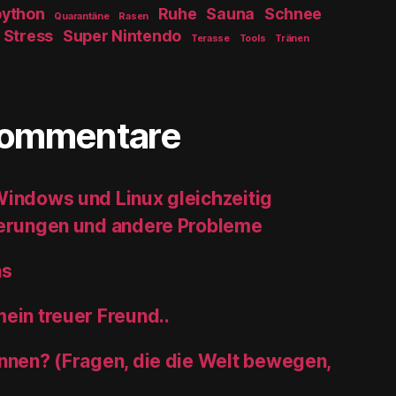
python
Ruhe
Sauna
Schnee
Quarantäne
Rasen
Stress
Super Nintendo
Terasse
Tools
Tränen
Kommentare
indows und Linux gleichzeitig
ierungen und andere Probleme
ns
ein treuer Freund..
nnen? (Fragen, die die Welt bewegen,