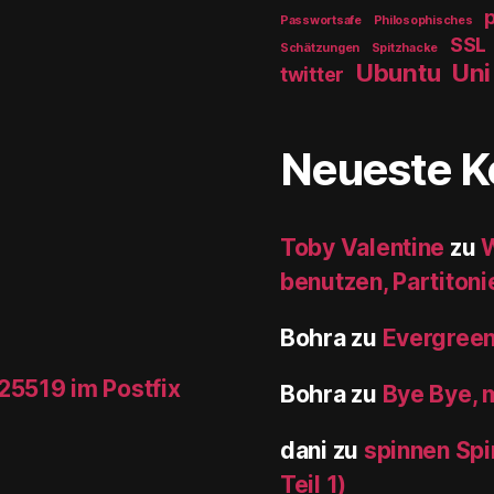
Passwortsafe
Philosophisches
SSL
Schätzungen
Spitzhacke
Ubuntu
Uni
twitter
Neueste 
Toby Valentine
zu
W
benutzen, Partiton
Bohra
zu
Evergree
25519 im Postfix
Bohra
zu
Bye Bye, m
dani
zu
spinnen Spi
Teil 1)