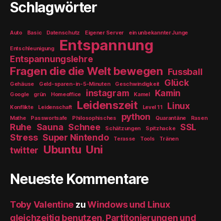
Schlagwörter
Auto
Basic
Datenschutz
Eigener Server
ein unbekannter Junge
Entspannung
Entschleunigung
Entspannungslehre
Fragen die die Welt bewegen
Fussball
Glück
Gehäuse
Geld-sparen-in-5-Minuten
Geschwindigkeit
instagram
Kamin
Google
grün
Homeoffice
Kamel
Leidenszeit
Linux
Konflikte
Leidenschaft
Level 11
python
Mathe
Passwortsafe
Philosophisches
Quarantäne
Rasen
Ruhe
Sauna
Schnee
SSL
Schätzungen
Spitzhacke
Stress
Super Nintendo
Terasse
Tools
Tränen
Ubuntu
Uni
twitter
Neueste Kommentare
Toby Valentine
zu
Windows und Linux
gleichzeitig benutzen, Partitonierungen und