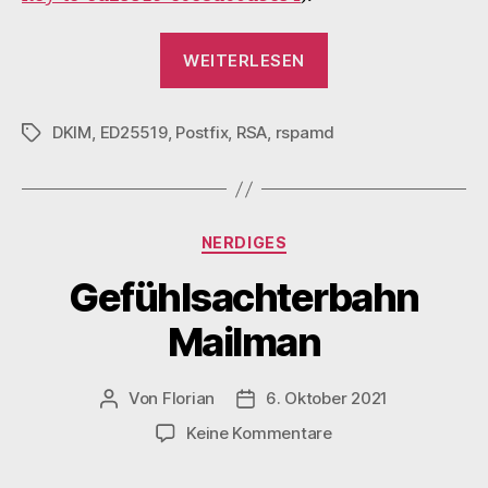
„Double-
WEITERLESEN
DKIM
Signing
DKIM
,
ED25519
,
Postfix
,
RSA
,
rspamd
mit
Schlagwörter
RSA
und
ED25519
Kategorien
NERDIGES
im
Postfix
Gefühlsachterbahn
via
Mailman
rspamd
einrichten“
Von
Florian
6. Oktober 2021
Beitragsautor
Veröffentlichungsdatum
zu
Keine Kommentare
Gefühlsachterbahn
Mailman