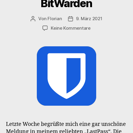
BitWarden
Von
Florian
9. März 2021
Beitragsautor
Veröffentlichungsdatum
zu
Keine Kommentare
Bye
LastPass,
Hello
BitWarden
Letzte Woche begrüßte mich eine gar unschöne
Meldung in meinem geliebten „LastPass“. Die