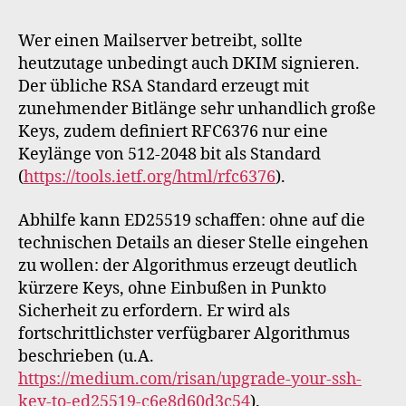
einrichten
Wer einen Mailserver betreibt, sollte
heutzutage unbedingt auch DKIM signieren.
Der übliche RSA Standard erzeugt mit
zunehmender Bitlänge sehr unhandlich große
Keys, zudem definiert RFC6376 nur eine
Keylänge von 512-2048 bit als Standard
(
https://tools.ietf.org/html/rfc6376
).
Abhilfe kann ED25519 schaffen: ohne auf die
technischen Details an dieser Stelle eingehen
zu wollen: der Algorithmus erzeugt deutlich
kürzere Keys, ohne Einbußen in Punkto
Sicherheit zu erfordern. Er wird als
fortschrittlichster verfügbarer Algorithmus
beschrieben (u.A.
https://medium.com/risan/upgrade-your-ssh-
key-to-ed25519-c6e8d60d3c54
).