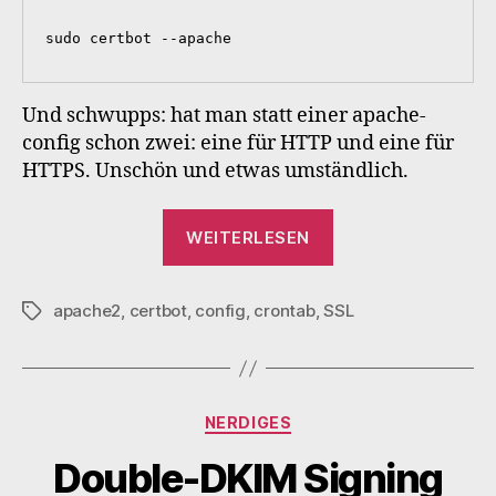
sudo certbot --apache
Und schwupps: hat man statt einer apache-
config schon zwei: eine für HTTP und eine für
HTTPS. Unschön und etwas umständlich.
„CertBot
WEITERLESEN
handling“
apache2
,
certbot
,
config
,
crontab
,
SSL
Schlagwörter
Kategorien
NERDIGES
Double-DKIM Signing