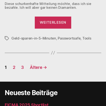
Diese schurkenhafte Mitteilung möchte, dass ich sie
bezahle. Ich will aber gar keinen Diamanten.
„Bye
WEITERLESEN
LastPass,
Hello
Geld-sparen-in-5-Minuten
,
Passwortsafe
BitWarden“
,
Tools
Schlagwörter
Seitennummerierung
1
2
3
Ältere
→
der
Beiträge
Neueste Beiträge
EICMA 2025 Shortlist