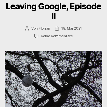
Leaving Google, Episode
II
Von
Florian
18. Mai 2021
Beitragsautor
Veröffentlichungsdatum
zu
Keine Kommentare
Leaving
Google,
Episode
II