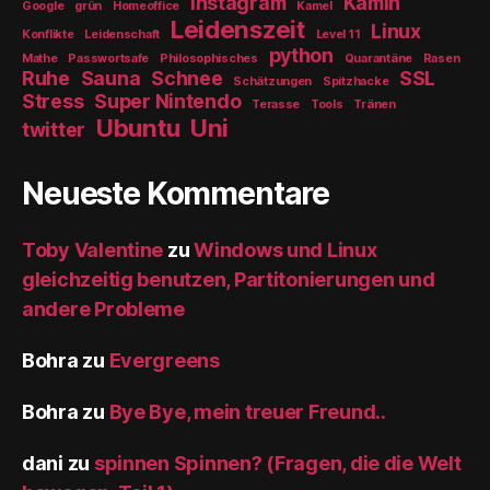
instagram
Kamin
Google
grün
Homeoffice
Kamel
Leidenszeit
Linux
Konflikte
Leidenschaft
Level 11
python
Mathe
Passwortsafe
Philosophisches
Quarantäne
Rasen
Ruhe
Sauna
Schnee
SSL
Schätzungen
Spitzhacke
Stress
Super Nintendo
Terasse
Tools
Tränen
Ubuntu
Uni
twitter
Neueste Kommentare
Toby Valentine
zu
Windows und Linux
gleichzeitig benutzen, Partitonierungen und
andere Probleme
Bohra
zu
Evergreens
Bohra
zu
Bye Bye, mein treuer Freund..
dani
zu
spinnen Spinnen? (Fragen, die die Welt