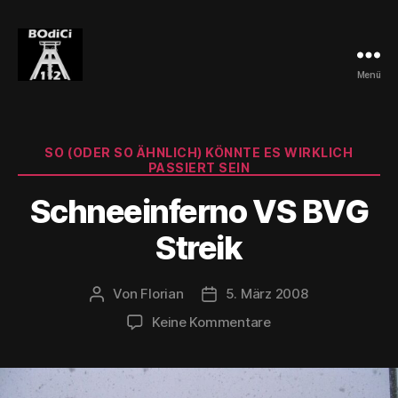
Menü
BOdiCi
Kategorien
SO (ODER SO ÄHNLICH) KÖNNTE ES WIRKLICH
PASSIERT SEIN
Schneeinferno VS BVG
Streik
Von
Florian
5. März 2008
Beitragsautor
Veröffentlichungsdatum
zu
Keine Kommentare
Schneeinferno
VS
BVG