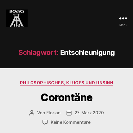
Menü
BOdiCi
Schlagwort:
Entschleunigung
Kategorien
PHILOSOPHISCHES, KLUGES UND UNSINN
Corontäne
Von
Florian
27. März 2020
Beitragsautor
Veröffentlichungsdatum
zu
Keine Kommentare
Corontäne