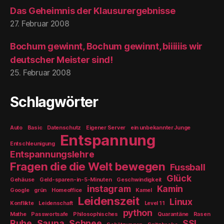
Das Geheimnis der Klausurergebnisse
27. Februar 2008
Bochum gewinnt, Bochum gewinnt, biiiiiis wir
deutscher Meister sind!
25. Februar 2008
Schlagwörter
Auto
Basic
Datenschutz
Eigener Server
ein unbekannter Junge
Entspannung
Entschleunigung
Entspannungslehre
Fragen die die Welt bewegen
Fussball
Glück
Gehäuse
Geld-sparen-in-5-Minuten
Geschwindigkeit
instagram
Kamin
Google
grün
Homeoffice
Kamel
Leidenszeit
Linux
Konflikte
Leidenschaft
Level 11
python
Mathe
Passwortsafe
Philosophisches
Quarantäne
Rasen
Ruhe
Sauna
Schnee
SSL