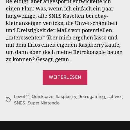
Beleidigt, aber angespornt entwickelte ich
einen Plan: Was, wenn ich einfach ein paar
langweilige, alte SNES Kasetten bei ebay-
kleinanzeigen verticke, die Unverschämtheit
und Dreistigkeit der Mails von potentiellen
„Interessenten“ über mich ergehen lasse und
mit dem Erlös einen eigenen Raspberry kaufe,
um dann eben doch meine Retrokonsole bauen
zu können? Gesagt, getan.
„Retrogaming“
WEITERLESEN
Level 11
,
Quicksave
,
Raspberry
,
Retrogaming
,
schwer
,
Schlagwörter
SNES
,
Super Nintendo