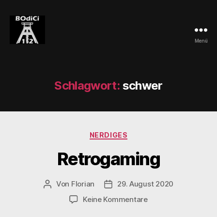
Menü
BOdiCi
Schlagwort:
schwer
Kategorien
NERDIGES
Retrogaming
Von
Florian
29. August 2020
Beitragsautor
Veröffentlichungsdatum
zu
Keine Kommentare
Retrogaming