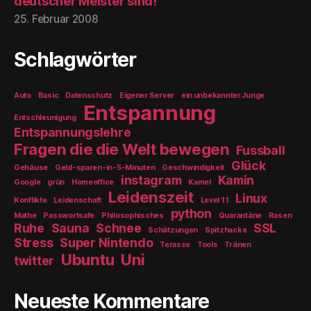
deutscher Meister sind!
25. Februar 2008
Schlagwörter
Auto
Basic
Datenschutz
Eigener Server
ein unbekannter Junge
Entspannung
Entschleunigung
Entspannungslehre
Fragen die die Welt bewegen
Fussball
Glück
Gehäuse
Geld-sparen-in-5-Minuten
Geschwindigkeit
instagram
Kamin
Google
grün
Homeoffice
Kamel
Leidenszeit
Linux
Konflikte
Leidenschaft
Level 11
python
Mathe
Passwortsafe
Philosophisches
Quarantäne
Rasen
Ruhe
Sauna
Schnee
SSL
Schätzungen
Spitzhacke
Stress
Super Nintendo
Terasse
Tools
Tränen
Ubuntu
Uni
twitter
Neueste Kommentare