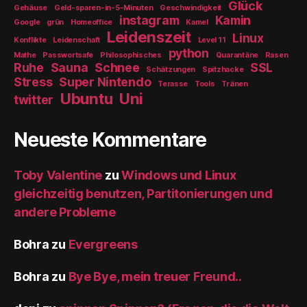
Glück
Gehäuse
Geld-sparen-in-5-Minuten
Geschwindigkeit
instagram
Kamin
Google
grün
Homeoffice
Kamel
Leidenszeit
Linux
Konflikte
Leidenschaft
Level 11
python
Mathe
Passwortsafe
Philosophisches
Quarantäne
Rasen
Ruhe
Sauna
Schnee
SSL
Schätzungen
Spitzhacke
Stress
Super Nintendo
Terasse
Tools
Tränen
Ubuntu
Uni
twitter
Neueste Kommentare
Toby Valentine
zu
Windows und Linux
gleichzeitig benutzen, Partitonierungen und
andere Probleme
Bohra
zu
Evergreens
Bohra
zu
Bye Bye, mein treuer Freund..