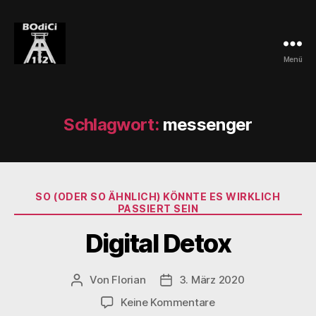
Menü
BOdiCi
Schlagwort:
messenger
Kategorien
SO (ODER SO ÄHNLICH) KÖNNTE ES WIRKLICH
PASSIERT SEIN
Digital Detox
Von
Florian
3. März 2020
Beitragsautor
Veröffentlichungsdatum
zu
Keine Kommentare