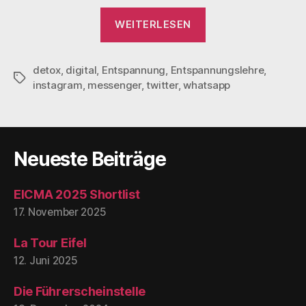
„Digital
WEITERLESEN
Detox“
detox
,
digital
,
Entspannung
,
Entspannungslehre
,
Schlagwörter
instagram
,
messenger
,
twitter
,
whatsapp
Neueste Beiträge
EICMA 2025 Shortlist
17. November 2025
La Tour Eifel
12. Juni 2025
Die Führerscheinstelle