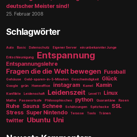
deutscher Meister sind!
25. Februar 2008
Schlagwörter
Auto
Basic
Datenschutz
Eigener Server
ein unbekannter Junge
Entspannung
Entschleunigung
Entspannungslehre
Fragen die die Welt bewegen
Fussball
Glück
Gehäuse
Geld-sparen-in-5-Minuten
Geschwindigkeit
instagram
Kamin
Google
grün
Homeoffice
Kamel
Leidenszeit
Linux
Konflikte
Leidenschaft
Level 11
python
Mathe
Passwortsafe
Philosophisches
Quarantäne
Rasen
Ruhe
Sauna
Schnee
SSL
Schätzungen
Spitzhacke
Stress
Super Nintendo
Terasse
Tools
Tränen
Ubuntu
Uni
twitter