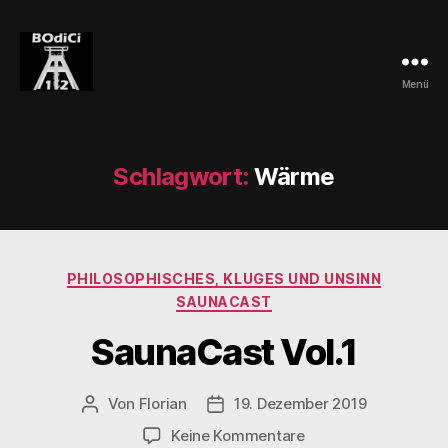
Menü
BOdiCi
Schlagwort:
Wärme
Kategorien
PHILOSOPHISCHES, KLUGES UND UNSINN
SAUNACAST
SaunaCast Vol.1
Von
Florian
19. Dezember 2019
Beitragsautor
Veröffentlichungsdatum
zu
Keine Kommentare