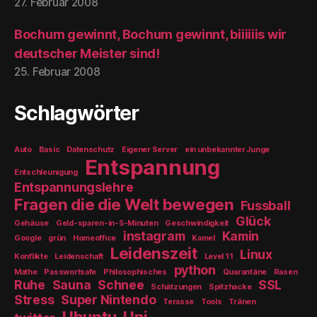
27. Februar 2008
Bochum gewinnt, Bochum gewinnt, biiiiiis wir
deutscher Meister sind!
25. Februar 2008
Schlagwörter
Auto
Basic
Datenschutz
Eigener Server
ein unbekannter Junge
Entspannung
Entschleunigung
Entspannungslehre
Fragen die die Welt bewegen
Fussball
Glück
Gehäuse
Geld-sparen-in-5-Minuten
Geschwindigkeit
instagram
Kamin
Google
grün
Homeoffice
Kamel
Leidenszeit
Linux
Konflikte
Leidenschaft
Level 11
python
Mathe
Passwortsafe
Philosophisches
Quarantäne
Rasen
Ruhe
Sauna
Schnee
SSL
Schätzungen
Spitzhacke
Stress
Super Nintendo
Terasse
Tools
Tränen
Ubuntu
Uni