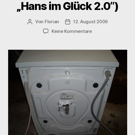
„Hans im Glück 2.0“)
Von
Florian
12. August 2009
Beitragsautor
Veröffentlichungsdatum
zu
Keine Kommentare
Die
unendliche
Geschichte
mit
der
Waschmaschine
(AKA
„Hans
im
Glück
2.0“)