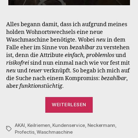
Alles begann damit, dass ich aufgrund meines
holden Wohnortswechsels eine neue
Waschmaschine benötigte. Wobei
neu
in dem
Falle eher im Sinne von
bezahlbar
zu verstehen
ist, denn die Attribute
einfach, problemlos
und
risikofrei
sind nun einmal nach wie vor fest mit
neu
und
teuer
verknüpft. So begab ich mich auf
die Suche nach einem Kompromiss:
bezahlbar
,
aber
funktionstüchtig
.
„Die
WEITERLESEN
unendliche
Geschichte
AKAI
,
Keilriemen
,
Kundenservice
,
Neckermann
mit
,
Schlagwörter
Profectis
,
Waschmaschine
der